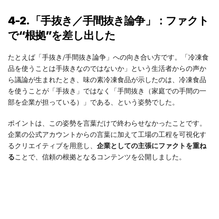
CAREERS
4-2. 「手抜き／手間抜き論争」：ファクト
CONTACT
で“根拠”を差し出した
たとえば「手抜き/手間抜き論争」への向き合い方です。「冷凍食
品を使うことは手抜きなのではないか」という生活者からの声か
ら議論が生まれたとき、味の素冷凍食品が示したのは、冷凍食品
を使うことが「手抜き」ではなく「手間抜き（家庭での手間の一
部を企業が担っている）」である、という姿勢でした。
ポイントは、この姿勢を言葉だけで終わらせなかったことです。
企業の公式アカウントからの言葉に加えて工場の工程を可視化す
るクリエイティブを用意し、
企業としての主張にファクトを重ね
る
ことで、信頼の根拠となるコンテンツを公開しました。