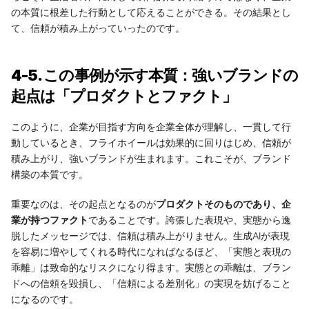
の本質に根差した行動として応えることができる。その結果とし
て、信頼が積み上がっていったのです。
4-5. この事例が示す本質：強いブランドの
起点は「プロダクトとファクト」
このように、企業が目指す方向を企業全体が理解し、一貫して行
動しているとき、フライホイールは効果的に回りはじめ、信頼が
積み上がり、強いブランドが生まれます。これこそが、ブランド
構築の本質です。
重要なのは、その起点となるのが
プロダクトそのものであり、企
業が持つファクト
であることです。誇張した表現や、実態から逸
脱したメッセージでは、信頼は積み上がりません。生成AIが表現
を容易に増やしてくれる時代になればなるほど、「実態と表現の
乖離」は致命的なリスクになり得ます。実態との乖離は、ブラン
ドへの信頼を毀損し、「信頼による差別化」の実現を妨げること
になるのです。