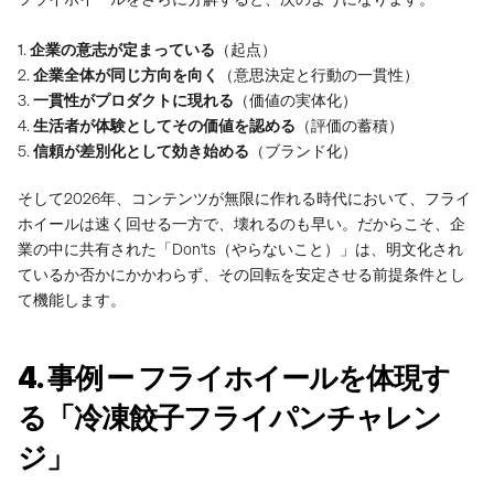
1. 
企業の意志が定まっている
（起点）
2. 
企業全体が同じ方向を向く
（意思決定と行動の一貫性）
3. 
一貫性がプロダクトに現れる
（価値の実体化）
4. 
生活者が体験としてその価値を認める
（評価の蓄積）
5. 
信頼が差別化として効き始める
（ブランド化）
そして2026年、コンテンツが無限に作れる時代において、フライ
ホイールは速く回せる一方で、壊れるのも早い。だからこそ、企
業の中に共有された「Don'ts（やらないこと）」は、明文化され
ているか否かにかかわらず、その回転を安定させる前提条件とし
て機能します。
4. 事例 ー フライホイールを体現す
る「冷凍餃子フライパンチャレン
ジ」