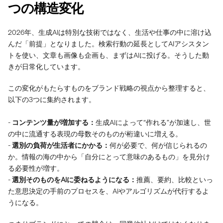
つの構造変化
2026年、生成AIは特別な技術ではなく、生活や仕事の中に溶け込
んだ「前提」となりました。検索行動の延長としてAIアシスタン
トを使い、文章も画像も企画も、まずはAIに投げる。そうした動
きが日常化しています。
この変化がもたらすものをブランド戦略の視点から整理すると、
以下の3つに集約されます。
- 
コンテンツ量が増加する：
生成AIによって“作れる”が加速し、世
の中に流通する表現の母数そのものが桁違いに増える。
- 
選別の負荷が生活者にかかる：
何が必要で、何が信じられるの
か。情報の海の中から「自分にとって意味のあるもの」を見分け
る必要性が増す。
- 
選別そのものをAIに委ねるようになる：
推薦、要約、比較といっ
た意思決定の手前のプロセスを、AIやアルゴリズムが代行するよ
うになる。