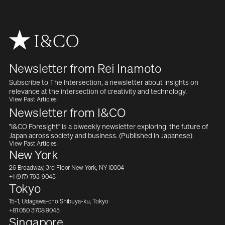
Newsletter from Rei Inamoto
Subscribe to The Intersection, a newsletter about insights on  
relevance at the intersection of creativity and technology.
View Past Articles
Newsletter from I&CO
"I&CO Foresight" is a biweekly newsletter exploring  the future of 
Japan across society and business. (Published in Japanese)
View Past Articles
New York
26 Broadway, 3rd Floor New York, NY 10004
+1 (917) 793-9045
Tokyo
15-1, Udagawa-cho Shibuya-ku, Tokyo
+81 050 3708 9045
Singapore