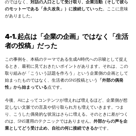
のではなく、
対話の入口として受け取り、企業活動（そして彼ら
のモットーである「永久改良」）に接続していった
。ここに意味
がありました。
4-1. 起点は「企業の企画」ではなく「生活
者の投稿」だった
この事例を、本稿のテーマである生成AI時代への示唆として捉え
るとき、最初に見ておきたいポイントがあります。それは、この
取り組みが「こういう話題を作ろう」という企業側の企画として
始まったものではなく、生活者のSNS投稿という
「外部の偶発
性」から始まっている
点です。
WORK
今後、AIによってコンテンツが増えれば増えるほど、企業側が想
SERVICES
定しない文脈での言及や切り取られ方も増えていきます。つま
ABOUT
り、こうした偶発的な状況はさらに増える。そのときに差がつく
のは、SNS運用のテクニックではありません。
外部からの声を企
NEWS
業としてどう受け止め、自社の何に接続できるか
です。