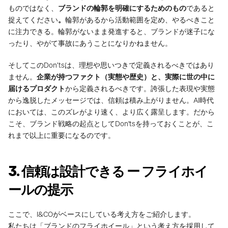
ものではなく、
ブランドの輪郭を明確にするためのもの
であると
捉えてください
。
輪郭があるから活動範囲を定め、やるべきこと
に注力できる。輪郭がないまま発進すると、ブランドが迷子にな
ったり、やがて事故にあうことになりかねません。
そしてこのDon’tsは、理想や思いつきで定義されるべきではあり
ません。
企業が持つファクト（実態や歴史）と、実際に世の中に
届けるプロダクト
から定義されるべきです。誇張した表現や実態
から逸脱したメッセージでは、信頼は積み上がりません。AI時代
においては、このズレがより速く、より広く露呈します。だから
こそ、ブランド戦略の起点としてDon'tsを持っておくことが、こ
れまで以上に重要になるのです。
3. 信頼は設計できる ー フライホイ
ールの提示
ここで、I&COがベースにしている考え方をご紹介します。
私たちは「ブランドのフライホイール」という考え方を採用して