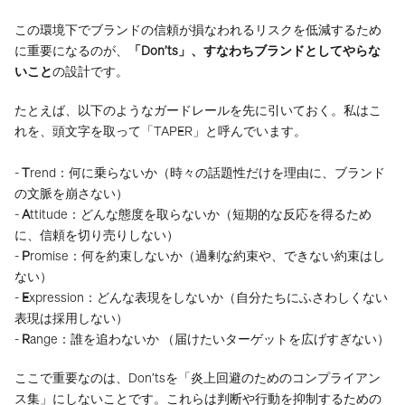
この環境下でブランドの信頼が損なわれるリスクを低減するため
に重要になるのが、
「Don’ts」、すなわちブランドとしてやらな
いこと
の設計です。
たとえば、以下のようなガードレールを先に引いておく。私はこ
れを、頭文字を取って「TAPER」と呼んでいます。
- 
T
rend：何に乗らないか（時々の話題性だけを理由に、ブランド
の文脈を崩さない）
- 
A
ttitude：どんな態度を取らないか（短期的な反応を得るため
に、信頼を切り売りしない）
- 
P
romise：何を約束しないか（過剰な約束や、できない約束はし
ない）
- 
E
xpression：どんな表現をしないか（自分たちにふさわしくない
表現は採用しない）
- 
R
ange：誰を追わないか （届けたいターゲットを広げすぎない）
ここで重要なのは、Don’tsを「炎上回避のためのコンプライアン
ス集」にしないことです。これらは判断や行動を抑制するための