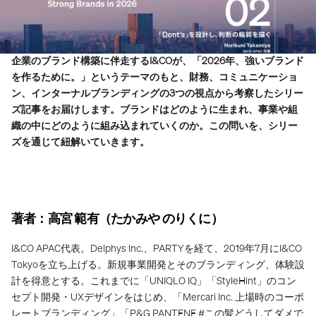
企業のブランド構築に伴走するI&COが、「2026年、強いブランド
を作るために。」というテーマのもと、財務、コミュニケーショ
ン、インターナルブランディングの3つの視点から考察したシリー
ズ記事をお届けします。ブランドはどのように生まれ、事業や組
織の中にどのように組み込まれていくのか。この問いを、シリー
ズを通じて紐解いていきます。
著者：高宮 範有（たかみや のりくに）
I&CO APAC代表。Delphys Inc.、PARTYを経て、2019年7月にI&CO 
Tokyoを立ち上げる。新規事業開発とそのブランディング、体験設
計を得意とする。これまでに「UNIQLO IQ」「StyleHint」のコン
セプト開発・UXデザインをはじめ、「Mercari Inc. 上場時のコーポ
レートブランディング」「P&G PANTENE #この髪どうしてダメで