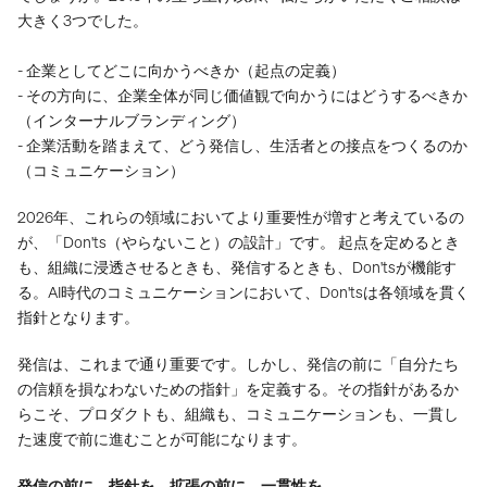
大きく3つでした。
- 企業としてどこに向かうべきか（起点の定義）
- その方向に、企業全体が同じ価値観で向かうにはどうするべきか
（インターナルブランディング）
- 企業活動を踏まえて、どう発信し、生活者との接点をつくるのか
（コミュニケーション）
2026年、これらの領域においてより重要性が増すと考えているの
が、「Don'ts（やらないこと）の設計」です。 起点を定めるとき
も、組織に浸透させるときも、発信するときも、Don'tsが機能す
る。AI時代のコミュニケーションにおいて、Don'tsは各領域を貫く
指針となります。
発信は、これまで通り重要です。しかし、発信の前に「自分たち
の信頼を損なわないための指針」を定義する。その指針があるか
らこそ、プロダクトも、組織も、コミュニケーションも、一貫し
た速度で前に進むことが可能になります。
発信の前に、指針を。拡張の前に、一貫性を。