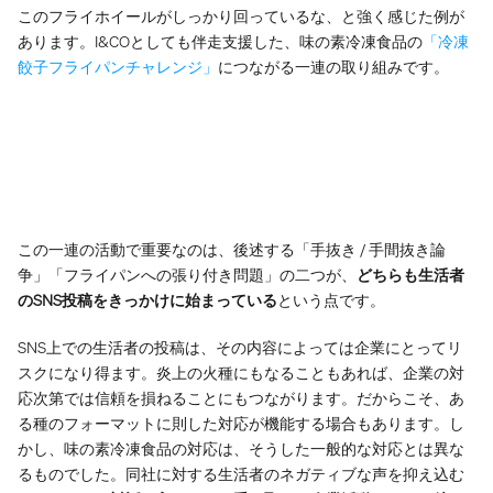
このフライホイールがしっかり回っているな、と強く感じた例が
あります。I&COとしても伴走支援した、味の素冷凍食品の
「冷凍
餃子フライパンチャレンジ」
につながる一連の取り組みです。
この一連の活動で重要なのは、後述する「手抜き / 手間抜き論
争」「フライパンへの張り付き問題」の二つが、
どちらも生活者
のSNS投稿をきっかけに始まっている
という点です。
SNS上での生活者の投稿は、その内容によっては企業にとってリ
スクになり得ます。炎上の火種にもなることもあれば、企業の対
応次第では信頼を損ねることにもつながります。だからこそ、あ
る種のフォーマットに則した対応が機能する場合もあります。し
かし、味の素冷凍食品の対応は、そうした一般的な対応とは異な
るものでした。同社に対する生活者のネガティブな声を抑え込む