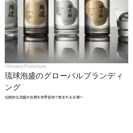
WORK
SERVICES
ABOUT
APPROACH
NEWS
CAREERS
Okinawa Prefecture
CONTACT
琉球泡盛のグローバルブランディ
ング
伝統的な泡盛の古酒を世界各地で飲まれるお酒へ