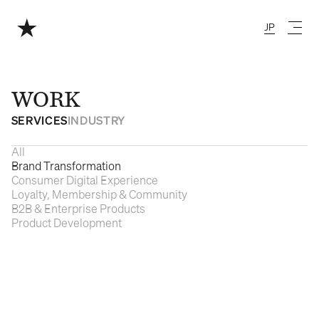
JP
Japanese
WORK
SERVICES
INDUSTRY
All
Brand Transformation
Consumer Digital Experience
Loyalty, Membership & Community
B2B & Enterprise Products
Product Development