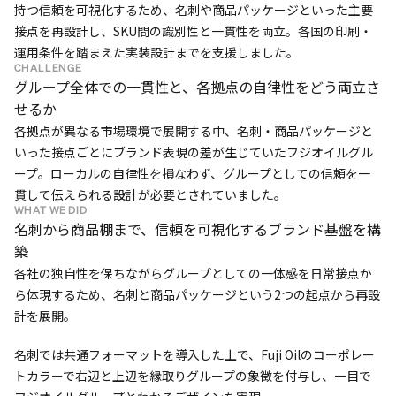
持つ信頼を可視化するため、名刺や商品パッケージといった主要
接点を再設計し、SKU間の識別性と一貫性を両立。各国の印刷・
運用条件を踏まえた実装設計までを支援しました。
CHALLENGE
グループ全体での一貫性と、各拠点の自律性をどう両立さ
せるか
各拠点が異なる市場環境で展開する中、名刺・商品パッケージと
いった接点ごとにブランド表現の差が生じていたフジオイルグル
ープ。ローカルの自律性を損なわず、グループとしての信頼を一
貫して伝えられる設計が必要とされていました。
WHAT WE DID
名刺から商品棚まで、信頼を可視化するブランド基盤を構
築
各社の独自性を保ちながらグループとしての一体感を日常接点か
ら体現するため、名刺と商品パッケージという2つの起点から再設
計を展開。
名刺では共通フォーマットを導入した上で、Fuji Oilのコーポレー
トカラーで右辺と上辺を縁取りグループの象徴を付与し、一目で