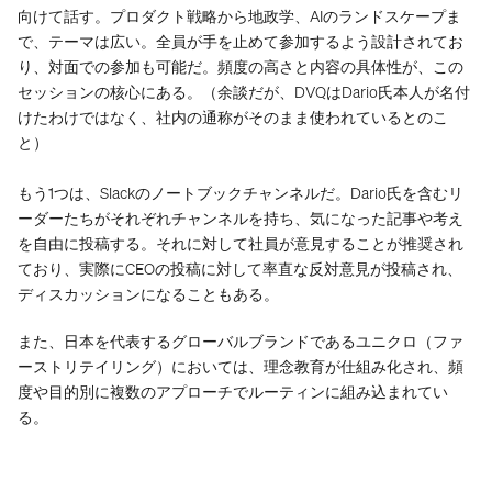
向けて話す。プロダクト戦略から地政学、AIのランドスケープま
で、テーマは広い。全員が手を止めて参加するよう設計されてお
り、対面での参加も可能だ。頻度の高さと内容の具体性が、この
セッションの核心にある。（余談だが、DVQはDario氏本人が名付
けたわけではなく、社内の通称がそのまま使われているとのこ
と）
もう1つは、Slackのノートブックチャンネルだ。Dario氏を含むリ
ーダーたちがそれぞれチャンネルを持ち、気になった記事や考え
を自由に投稿する。それに対して社員が意見することが推奨され
ており、実際にCEOの投稿に対して率直な反対意見が投稿され、
ディスカッションになることもある。
また、日本を代表するグローバルブランドであるユニクロ（ファ
ーストリテイリング）においては、理念教育が仕組み化され、頻
度や目的別に複数のアプローチでルーティンに組み込まれてい
る。