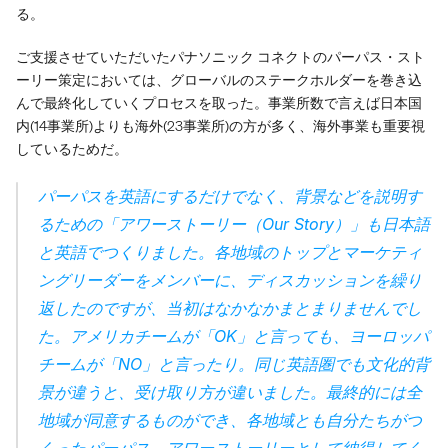
る。
ご支援させていただいたパナソニック コネクトのパーパス・スト
ーリー策定においては、グローバルのステークホルダーを巻き込
んで最終化していくプロセスを取った。事業所数で言えば日本国
内(14事業所)よりも海外(23事業所)の方が多く、海外事業も重要視
しているためだ。
パーパスを英語にするだけでなく、背景などを説明す
るための「アワーストーリー（Our Story）」も日本語
と英語でつくりました。各地域のトップとマーケティ
ングリーダーをメンバーに、ディスカッションを繰り
返したのですが、当初はなかなかまとまりませんでし
た。アメリカチームが「OK」と言っても、ヨーロッパ
チームが「NO」と言ったり。同じ英語圏でも文化的背
景が違うと、受け取り方が違いました。最終的には全
地域が同意するものができ、各地域とも自分たちがつ
くったパーパス、アワーストーリーとして納得してく