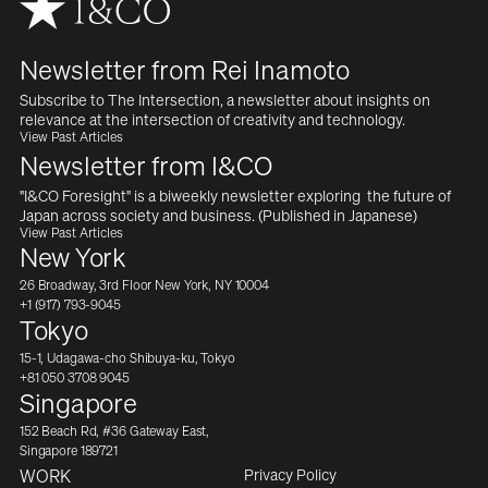
Newsletter from Rei Inamoto
Subscribe to The Intersection, a newsletter about insights on  
relevance at the intersection of creativity and technology.
View Past Articles
Newsletter from I&CO
"I&CO Foresight" is a biweekly newsletter exploring  the future of 
Japan across society and business. (Published in Japanese)
View Past Articles
New York
26 Broadway, 3rd Floor New York, NY 10004
+1 (917) 793-9045
Tokyo
15-1, Udagawa-cho Shibuya-ku, Tokyo
+81 050 3708 9045
Singapore
152 Beach Rd, #36 Gateway East,
Singapore 189721
Privacy Policy
WORK