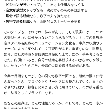
- 
ビジョンが強いトップ
なら、届ける仕組みをつくる
- 
合意形成型のトップ
なら、決め方そのものを設計する
- 
理念で語る組織
なら、数字の力を持たせる
- 
数字で語る組織
なら、戦略的なストーリーを語る
どのタイプも、それぞれに強みがある。そして現実には、この4つ
の類型へきれいに分かれないこともあるだろう。トップの意思決
定スタイルも組織のコミュニケーション文化も、事業の状態やフ
ェーズによって変化していく可能性がある。重要なのは、現場を
知り、自社の特徴を客観的に見極めた上で、次の一手を考えるこ
とだ。内側にいると、自分の組織を客観視するのはなかなか難し
い。そういうときこそ、外部の目線を借りる価値がある。
企業の目指すものが、心の面でも数字の面でも、組織の隅々に行
き渡ったとき、プロダクトやサービスに反映されていく。日々の
小さな行動や、顧客との向き合い方に現れていく。その積み重ね
が、結果としてブランドになる。
あなたの組織は、どんな性格だろうか。そして今、どんな一歩が
踏み出せそうだろうか。