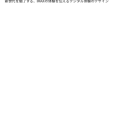
新世代を魅了する、IMAXの体験を伝えるデジタル体験のデザイン