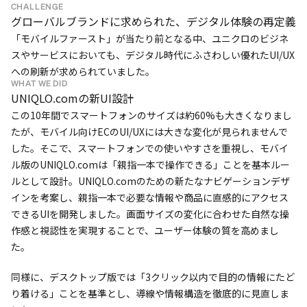
CHALLENGE
グローバルブランドに求められた、デジタル体験の再定義
「モバイルファースト」が当たり前となる中、ユニクロのビジネ
スやサービスにおいても、デジタル時代にふさわしい優れたUI/UX
への刷新が求められていました。
WHAT WE DID
UNIQLO.comの新UI設計
この10年間でスマートフォンのサイズは約60%も大きくなりまし
たが、モバイル向けECのUI/UXには大きな変化が見られませんで
した。そこで、スマートフォンでの使いやすさを重視し、モバイ
ル版のUNIQLO.comは「親指一本で操作できる」ことを基本ルー
ルとして設計。UNIQLO.comのための新たなナビゲーションデザ
インを考案し、親指一本で必要な情報や商品に直感的にアクセス
できるUIを開発しました。画面サイズの変化に合わせた自然な操
作感と視認性を実現することで、ユーザー体験の質を高めまし
た。
同様に、デスクトップ版では「3クリック以内で目的の情報にたど
り着ける」ことを基準とし、導線や情報構造を徹底的に見直しま