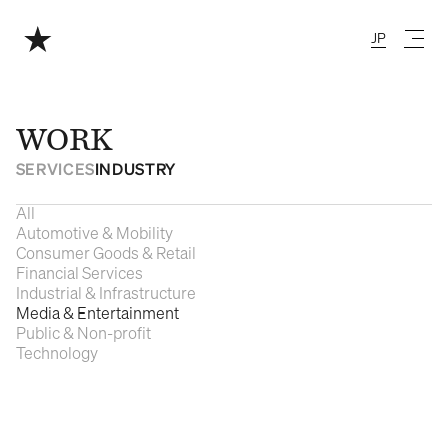
JP
Japanese
WORK
SERVICES
INDUSTRY
All
Automotive & Mobility
Consumer Goods & Retail
Financial Services
Industrial & Infrastructure
Media & Entertainment
Public & Non-profit
Technology