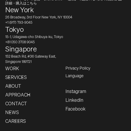
詳細・購入はこちら
New York
26 Broadway, 3rd Floor New York, NY 10004
+1 (917) 793-9045
Tokyo
15-1, Udagawa-cho Shibuya-ku, Tokyo
+81 050 3708 9045
Singapore
152 Beach Rd, #36 Gateway East,
Singapore 189721
Privacy Policy
WORK
Japanese
Language
SERVICES
ABOUT
Instagram
APPROACH
LinkedIn
CONTACT
Facebook
NEWS
CAREERS