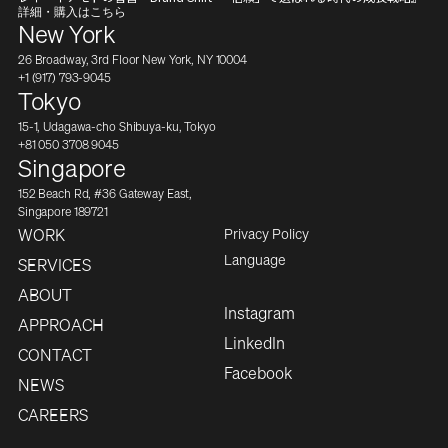
詳細・購入はこちら
New York
26 Broadway, 3rd Floor New York, NY 10004
+1 (917) 793-9045
Tokyo
15-1, Udagawa-cho Shibuya-ku, Tokyo
+81 050 3708 9045
Singapore
152 Beach Rd, #36 Gateway East,
Singapore 189721
Privacy Policy
WORK
Japanese
Language
SERVICES
ABOUT
Instagram
APPROACH
LinkedIn
CONTACT
Facebook
NEWS
CAREERS