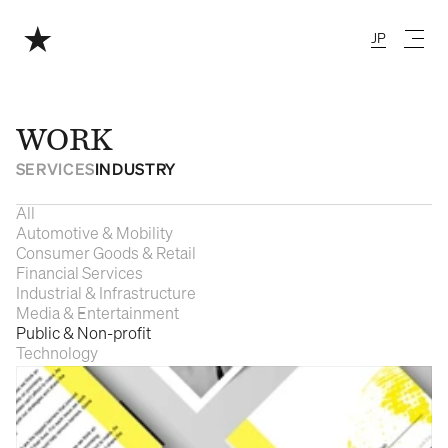
JP
Japanese
WORK
SERVICES
INDUSTRY
All
Automotive & Mobility
Consumer Goods & Retail
Financial Services
Industrial & Infrastructure
Media & Entertainment
Public & Non-profit
Technology