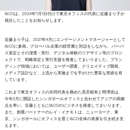
I&COは、2024年7月1日付けで東京オフィスの代表に近藤まり子が
就任したことをお知らせします。
近藤まり子は、2021年4月にエンゲージメントマネージャーとして
I&COに参画。グローバル企業の経営層と対話をしながら、パーパ
ス策定とその浸透・実行、デジタル体験のリデザイン等のプロジ
ェクトで、戦略策定と実行支援を推進してまいりました。ブラン
ディング領域においては、ユーザー調査、クリエイティブ開発、
メディア設計など、上流から実施までを手がけた豊富な実績を有
しています。
これまで東京オフィスの共同代表を務めた高宮範有と間澤崇は、
今年2月に開設したシンガポールオフィスと合わせてアジアの両拠
点を率い、近藤とともにI&COのビジネスを推進してまいります。
また、創業パートナーのレイ・イナモトは、ニューヨーク、東
京、シンガポールにオフィスを置くI&CO全体の発展を引き続き支
えます。