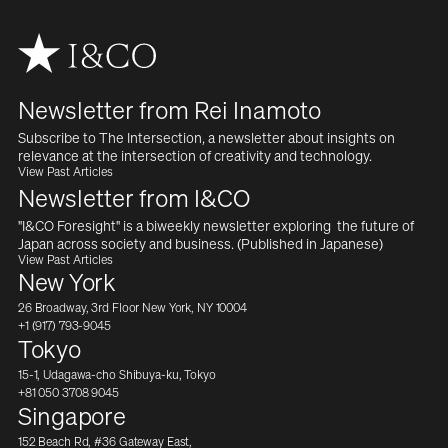
Newsletter from Rei Inamoto
Subscribe to The Intersection, a newsletter about insights on  
relevance at the intersection of creativity and technology.
View Past Articles
Newsletter from I&CO
"I&CO Foresight" is a biweekly newsletter exploring  the future of 
Japan across society and business. (Published in Japanese)
View Past Articles
New York
26 Broadway, 3rd Floor New York, NY 10004
+1 (917) 793-9045
Tokyo
15-1, Udagawa-cho Shibuya-ku, Tokyo
+81 050 3708 9045
Singapore
152 Beach Rd, #36 Gateway East,