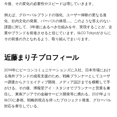
今後、その変化の必要性やスピードは増していきます。
例えば、グローバルブランドの強化、ユーザー体験の更なる進
WORK
化、社内文化の発展、パーパスの体現.....。このような答えのない
SERVICES
課題に対して、3年後にあるべき仕組みを今、実現することが、企
業やブランドを前進させると信じています。I&CO Tokyoがさらに
ABOUT
その前進の力となれるよう、取り組んでまいります。
NEWS
近藤まり子 プロフィール
CAREERS
CONTACT
2014年にビーコンコミュニケーションズに入社。日本市場におけ
る海外ブランドの成長支援のため、戦略プランナーとしてユーザ
ー調査からクリエイティブ開発、メディア設計までを横断して手
がける。その後、博報堂アイ・スタジオでプランナーと営業を兼
任し、東南アジアでの金融サービス開発等に携わる。2021年より
I&COに参画。戦略的視点を持ったプロジェクト推進、グローバル
対応を牽引している。