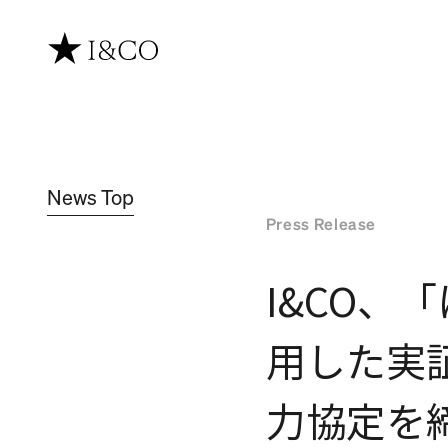
News Top
Press Release
I&CO、
用した実
力協定を